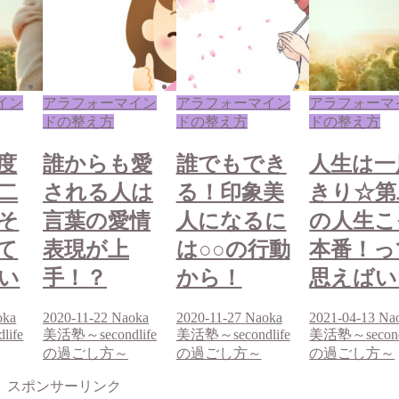
イン
アラフォーマイン
アラフォーマイン
アラフォーマ
ドの整え方
ドの整え方
ドの整え方
度
誰からも愛
誰でもでき
人生は一
二
される人は
る！印象美
きり☆第
そ
言葉の愛情
人になるに
の人生こ
て
表現が上
は○○の行動
本番！っ
い
手！？
から！
思えばい
oka
2020-11-22
Naoka
2020-11-27
Naoka
2021-04-13
Na
ife
美活塾～secondlife
美活塾～secondlife
美活塾～secondl
の過ごし方～
の過ごし方～
の過ごし方～
スポンサーリンク